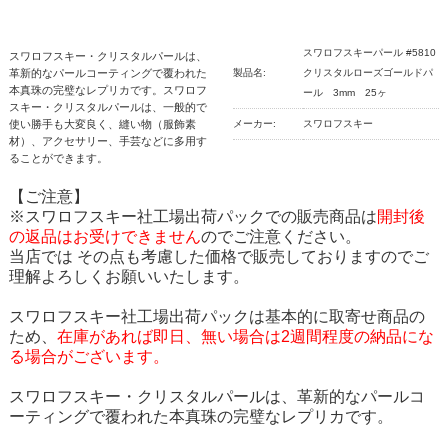
スワロフスキーパール #5810
スワロフスキー・クリスタルパールは、
革新的なパールコーティングで覆われた
製品名:
クリスタルローズゴールドパ
本真珠の完璧なレプリカです。スワロフ
ール 3mm 25ヶ
スキー・クリスタルパールは、一般的で
使い勝手も大変良く、縫い物（服飾素
メーカー:
スワロフスキー
材）、アクセサリー、手芸などに多用す
ることができます。
【ご注意】
※スワロフスキー社工場出荷パックでの販売商品は
開封後
の返品はお受けできません
のでご注意ください。
当店では その点も考慮した価格で販売しておりますのでご
理解よろしくお願いいたします。
スワロフスキー社工場出荷パックは基本的に取寄せ商品の
ため、
在庫があれば即日、無い場合は2週間程度の納品にな
る場合がございます。
スワロフスキー・クリスタルパールは、革新的なパールコ
ーティングで覆われた本真珠の完璧なレプリカです。