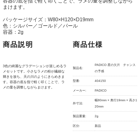
容器の底を指で軽く叩くことで、ラメの量を調整しながら
まけます。
パッケージサイズ：W80×H120×D19mm
色：シルバー／ゴールド／パール
容器：2g
商品説明
商品仕様
PADICO 星の欠片 チャンス
3色の綺麗なグラデーションが楽しめるラ
製品名:
メセットです。小さなラメの粉が繊細な
の予感
輝きを放ち、天の川のようにきらめきま
型番:
404150
す。容器の底を指で軽く叩くことで、ラ
メの量を調整しながらまけます。
メーカー:
PADICO
幅80mm × 奥行19mm × 高さ1
外寸法:
20mm
製品重量:
2g
区分:
新品