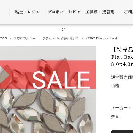
粘土・レジン
デコ素材・ﾗｯﾋﾟﾝ
工具類・接着剤
ご利
粘土・粘土土台
デコ素材
ピンセット
ご利
ｸﾞ
TOP
スワロフスキー
フラットバック(のり貼用)
#2797 Diamond Leaf
レジン
ﾗｯﾋﾟﾝｸﾞ雑貨
アプリケーター
送料
【特売品】
ｺﾞﾑ
ヤットコ・ニッ
Flat 
パー
決済
8,0x4
接着剤・リムー
通常販売価
バー
返品
価格:
ケース・トレー
会員
便利グッズ・そ
プ制
メーカー：
の他
数量:
プレ
書籍・レシピ
口割