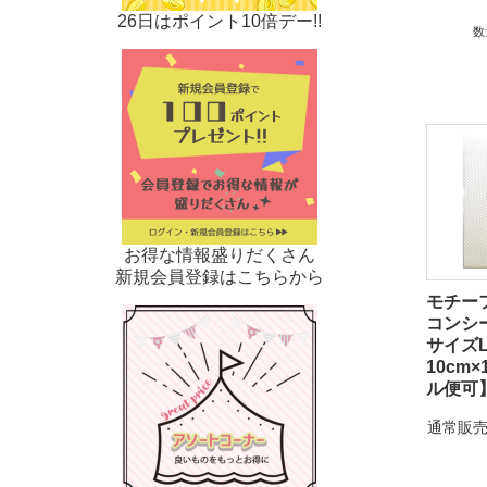
26日はポイント10倍デー!!
数
お得な情報盛りだくさん
新規会員登録はこちらから
モチー
コンシ
サイズ
10cm×
ル便可
通常販売