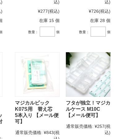
)
込)
込)
)
¥277
(税込)
¥726
(税込)
個
在庫 15 個
在庫 28 個
個
数量：
個
数量：
個
マジカルピック
フタが独立！マジカ
ッ
K07S用 替え芯
ルケース M10C
ッ
5本入り 【メール便
【メール便可】
付
可】
通常販売価格:
¥257
(税
通常販売価格:
¥843
(税
込)
:
込)