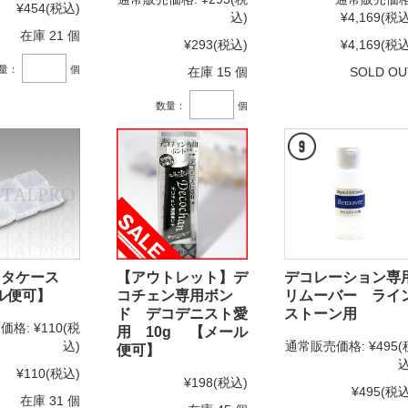
¥454
(税込)
込)
¥4,169
(税込
在庫 21 個
¥293
(税込)
¥4,169
(税込
量：
個
在庫 15 個
SOLD OU
数量：
個
フタケース
【アウトレット】デ
デコレーション専
ル便可】
コチェン専用ボン
リムーバー ライ
ド デコデニスト愛
ストーン用
価格:
¥110
(税
用 10g 【メール
込)
通常販売価格:
¥495
(
便可】
込
¥110
(税込)
¥198
(税込)
¥495
(税込
在庫 31 個