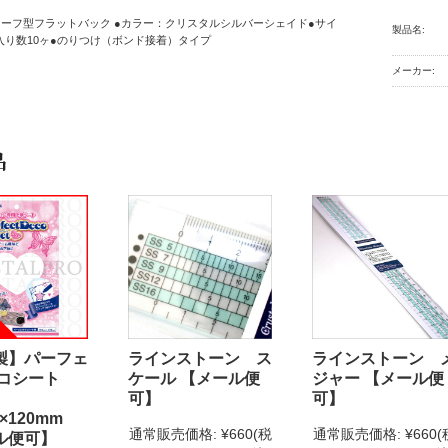
ーフ型フラットバック ●カラー：クリスタルシルバーシェイド●サイ
製品名:
●入り数10ヶ●のりつけ（ボンド接着）タイプ
メーカー:
品
製】パーフェ
ラインストーン ス
ラインストーン 
デコシート
ケール 【メール便
ジャー 【メール便
可】
可】
×120mm
通常販売価格:
¥660
(税
通常販売価格:
¥660
(
ル便可】