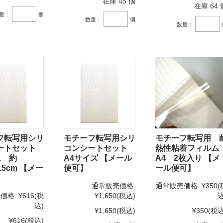
在庫 45 個
在庫 64 
量：
個
数量：
個
数量：
フ転写用シリ
モチーフ転写用シリ
モチーフ転写用 
ートセット
コンシートセット
熱性粘着フィル
L 約
A4サイズ 【メール
A4 2枚入り 【メ
15cm 【メー
便可】
ール便可】
】
通常販売価格:
通常販売価格:
¥350
(
価格:
¥616
(税
¥1,650
(税込)
込
込)
¥1,650
(税込)
¥350
(税込
¥616
(税込)