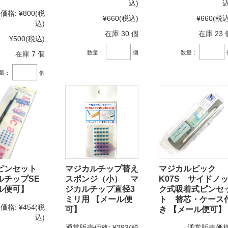
込)
込
価格:
¥800
(税
¥660
(税込)
¥660
(税込
込)
在庫 30 個
在庫 23 
¥500
(税込)
数量：
個
数量：
在庫 7 個
量：
個
ピンセット
マジカルチップ替え
マジカルピック
ルチップSE
スポンジ（小） マ
K07S サイドノ
ル便可】
ジカルチップ直径3
ク式吸着式ピンセ
ミリ用 【メール便
ト 替芯・ケース
価格:
¥454
(税
可】
き 【メール便可】
込)
通常販売価格:
¥293
(税
通常販売価格