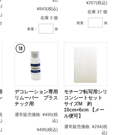
¥257
(税込)
)
¥843
(税込)
在庫 37 個
)
在庫 3 個
数量：
個
T
数量：
個
用
デコレーション専用
モチーフ転写用シリ
ン
リムーバー プラス
コンシートセット
チック用
サイズM 約
10cm×6cm 【メー
税
通常販売価格:
¥495
(税
ル便可】
)
込)
通常販売価格:
¥294
(税
)
¥495
(税込)
込)