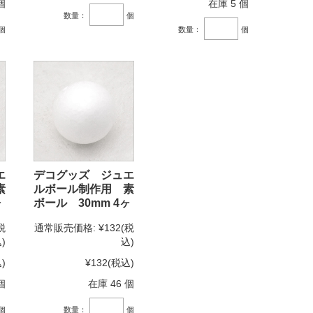
個
在庫 5 個
数量：
個
個
数量：
個
エ
デコグッズ ジュエ
素
ルボール制作用 素
ヶ
ボール 30mm 4ヶ
税
通常販売価格:
¥132
(税
)
込)
)
¥132
(税込)
個
在庫 46 個
個
数量：
個