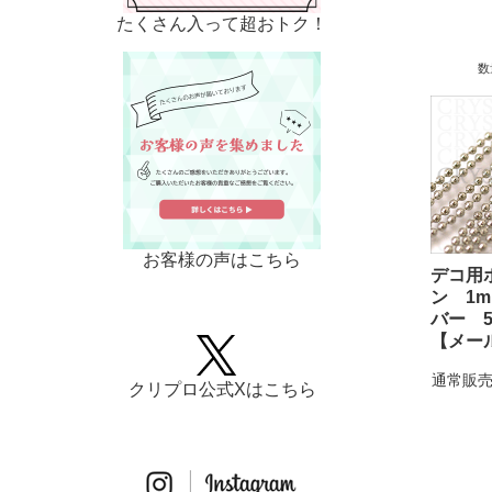
たくさん入って超おトク！
数
お客様の声はこちら
デコ用
ン 1
バー 5
【メー
通常販売
クリプロ公式Xはこちら