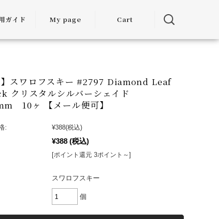
用ガイド
My page
Cart
用ガイド
・お届けに
ついて
スワロフスキー #2797 Diamond Leaf
Back クリスタルシルバーシェイド
方法につい
,0mm 10ヶ 【メール便可】
て
格:
¥388
(税込)
・交換につ
¥388
(税込)
いて
[ポイント還元 3ポイント～]
ランクアッ
度について
スワロフスキー
ミア割（大
個
引）につい