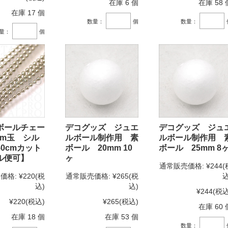
在庫 6 個
在庫 58 
在庫 17 個
数量：
個
数量：
量：
個
ボールチェー
デコグッズ ジュエ
デコグッズ ジュ
mm玉 シル
ルボール制作用 素
ルボール制作用 
0cmカット
ボール 20mm 10
ボール 25mm 8
ル便可】
ヶ
通常販売価格:
¥244
(
価格:
¥220
(税
通常販売価格:
¥265
(税
込
込)
込)
¥244
(税込
¥220
(税込)
¥265
(税込)
在庫 60 
在庫 18 個
在庫 53 個
数量：