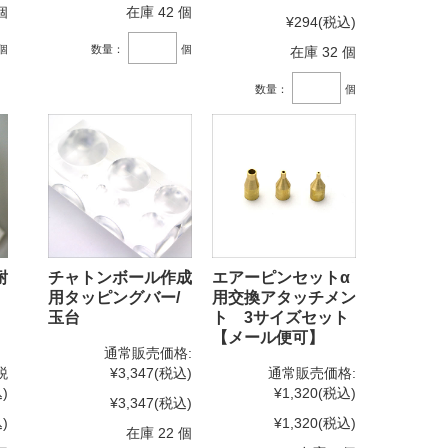
個
在庫 42 個
¥294
(税込)
個
数量：
個
在庫 32 個
数量：
個
耐
チャトンボール作成
エアーピンセットα
ム
用タッピングバー/
用交換アタッチメン
玉台
ト 3サイズセット
【メール便可】
通常販売価格:
税
¥3,347
(税込)
通常販売価格:
)
¥1,320
(税込)
¥3,347
(税込)
)
¥1,320
(税込)
在庫 22 個