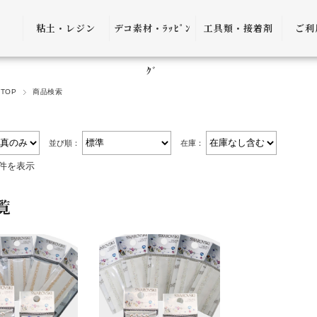
粘土・レジン
デコ素材・ﾗｯﾋﾟﾝ
工具類・接着剤
ご利
粘土・粘土土台
デコ素材
ピンセット
ご利
ｸﾞ
TOP
商品検索
レジン
ﾗｯﾋﾟﾝｸﾞ雑貨
アプリケーター
送料
ｺﾞﾑ
ヤットコ・ニッ
パー
決済
並び順：
在庫：
2件を表示
接着剤・リムー
バー
返品
覧
ケース・トレー
会員
便利グッズ・そ
プ制
の他
プレ
書籍・レシピ
口割