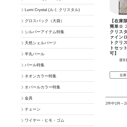
Lumi Crystal (ルミ クリスタル)
グロスパック（大袋）
【在庫
簡単☆ 
クリス
シルバーアイテム特集
ァイン
トクリ
天然シェルパーツ
トセッ
可】
半丸パール
通常
パール特集
在庫
ネオンカラー特集
オパールカラー特集
金具
2件中1件～
チェーン
ワイヤー・ヒモ・ゴム