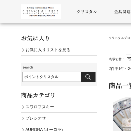
クリスタル
金具関連
SWAROVSKI
金具
お気に入り
クリスタルプロ 
PRECIOSA
チェーン
お気に入りリストを見る
AURORA
ﾜｲﾔｰ・ﾋﾓ・
表示切替：
2件中1件～
商品一
商品カテゴリ
スワロフスキー
プレシオサ
AURORA (オーロラ)