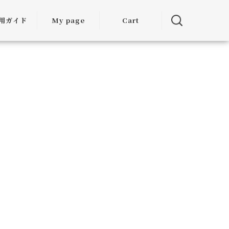
用ガイド
My page
Cart
用ガイド
・お届けに
ついて
方法につい
て
・交換につ
いて
ランクアッ
度について
ミア割（大
引）につい