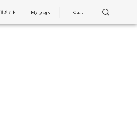
用ガイド
My page
Cart
用ガイド
・お届けに
ついて
方法につい
て
・交換につ
いて
ランクアッ
度について
ミア割（大
引）につい