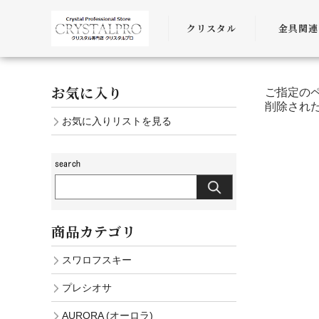
クリスタル
金具関連
SWAROVSKI
金具
お気に入り
ご指定の
PRECIOSA
チェーン
削除され
お気に入りリストを見る
AURORA
ﾜｲﾔｰ・ﾋﾓ・
商品カテゴリ
スワロフスキー
プレシオサ
AURORA (オーロラ)