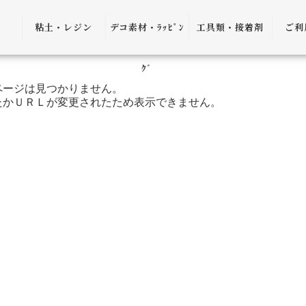
粘土・レジン
デコ素材・ﾗｯﾋﾟﾝ
工具類・接着剤
ご利
粘土・粘土土台
デコ素材
ピンセット
ご利
ｸﾞ
ページは見つかりません。
レジン
ﾗｯﾋﾟﾝｸﾞ雑貨
アプリケーター
送料
たかＵＲＬが変更されたため表示できません。
ｺﾞﾑ
ヤットコ・ニッ
パー
決済
接着剤・リムー
バー
返品
ケース・トレー
会員
便利グッズ・そ
プ制
の他
プレ
書籍・レシピ
口割